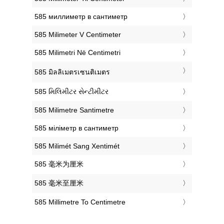
‎585 миллиметр в сантиметр
‎585 Milimeter V Centimeter
‎585 Milimetri Në Centimetri
‎585 มิลลิเมตรเซนติเมตร
‎585 મિલિમીટર સેન્ટીમીટર
‎585 Milimetre Santimetre
‎585 міліметр в сантиметр
‎585 Milimét Sang Xentimét
‎585 毫米为厘米
‎585 毫米至厘米
‎585 Millimetre To Centimetre