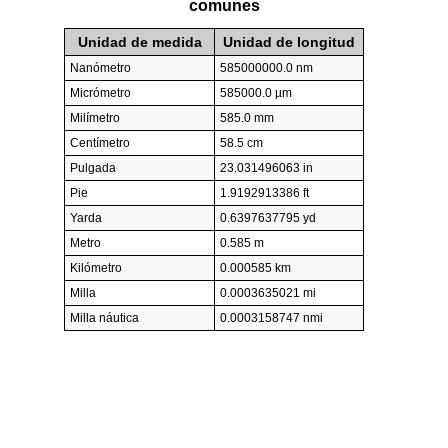
comunes
Unidad de medida
Unidad de longitud
Nanómetro
585000000.0 nm
Micrómetro
585000.0 µm
Milímetro
585.0 mm
Centímetro
58.5 cm
Pulgada
23.031496063 in
Pie
1.9192913386 ft
Yarda
0.6397637795 yd
Metro
0.585 m
Kilómetro
0.000585 km
Milla
0.0003635021 mi
Milla náutica
0.0003158747 nmi