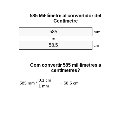
585 Mil·límetre al convertidor del
Centímetre
mm
=
cm
Com convertir 585 mil·límetres a
centímetres?
0.1 cm
585 mm *
= 58.5 cm
1 mm