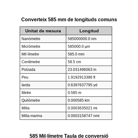
Converteix 585 mm de longituds comuns
Unitat de mesura
Longitud
Nanòmetre
585000000.0 nm
Micròmetre
585000.0 µm
Mil·límetre
585.0 mm
Centímetre
58.5 cm
Polzada
23.031496063 in
Peu
1.9192913386 ft
Iarda
0.6397637795 yd
Metre
0.585 m
Quilòmetre
0.000585 km
Milla
0.0003635021 mi
Milla marina
0.0003158747 nmi
585 Mil·límetre Taula de conversió