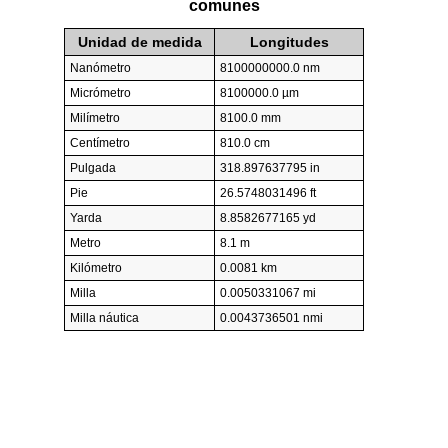
comunes
Unidad de medida
Longitudes
Nanómetro
8100000000.0 nm
Micrómetro
8100000.0 µm
Milímetro
8100.0 mm
Centímetro
810.0 cm
Pulgada
318.897637795 in
Pie
26.5748031496 ft
Yarda
8.8582677165 yd
Metro
8.1 m
Kilómetro
0.0081 km
Milla
0.0050331067 mi
Milla náutica
0.0043736501 nmi