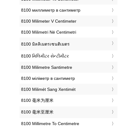
‎8100 миллиметр в сантиметр
‎8100 Milimeter V Centimeter
‎8100 Milimetri Në Centimetri
‎8100 มิลลิเมตรเซนติเมตร
‎8100 મિલિમીટર સેન્ટીમીટર
‎8100 Milimetre Santimetre
‎8100 міліметр в сантиметр
‎8100 Milimét Sang Xentimét
‎8100 毫米为厘米
‎8100 毫米至厘米
‎8100 Millimetre To Centimetre