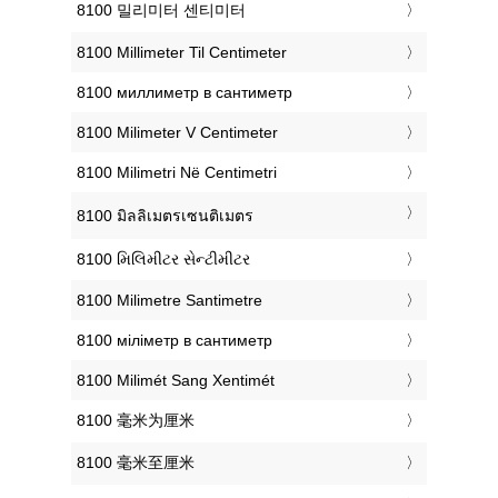
‎8100 밀리미터 센티미터
‎8100 Millimeter Til Centimeter
‎8100 миллиметр в сантиметр
‎8100 Milimeter V Centimeter
‎8100 Milimetri Në Centimetri
‎8100 มิลลิเมตรเซนติเมตร
‎8100 મિલિમીટર સેન્ટીમીટર
‎8100 Milimetre Santimetre
‎8100 міліметр в сантиметр
‎8100 Milimét Sang Xentimét
‎8100 毫米为厘米
‎8100 毫米至厘米