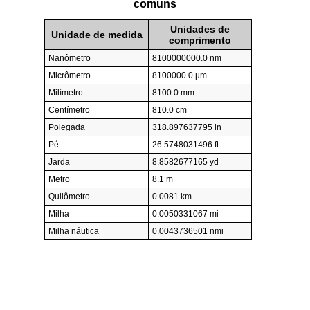
comuns
Unidades de
Unidade de medida
comprimento
Nanômetro
8100000000.0 nm
Micrômetro
8100000.0 µm
Milímetro
8100.0 mm
Centímetro
810.0 cm
Polegada
318.897637795 in
Pé
26.5748031496 ft
Jarda
8.8582677165 yd
Metro
8.1 m
Quilômetro
0.0081 km
Milha
0.0050331067 mi
Milha náutica
0.0043736501 nmi