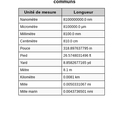
communs
Unité de mesure
Longueur
Nanomètre
8100000000.0 nm
Micromètre
8100000.0 µm
Millimètre
8100.0 mm
Centimètre
810.0 cm
Pouce
318.897637795 in
Pied
26.5748031496 ft
Yard
8.8582677165 yd
Mètre
8.1 m
Kilomètre
0.0081 km
Mille
0.0050331067 mi
Mille marin
0.0043736501 nmi