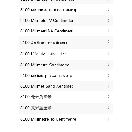
‎8100 миллиметр в сантиметр
‎8100 Milimeter V Centimeter
‎8100 Milimetri Në Centimetri
‎8100 มิลลิเมตรเซนติเมตร
‎8100 મિલિમીટર સેન્ટીમીટર
‎8100 Milimetre Santimetre
‎8100 міліметр в сантиметр
‎8100 Milimét Sang Xentimét
‎8100 毫米为厘米
‎8100 毫米至厘米
‎8100 Millimetre To Centimetre