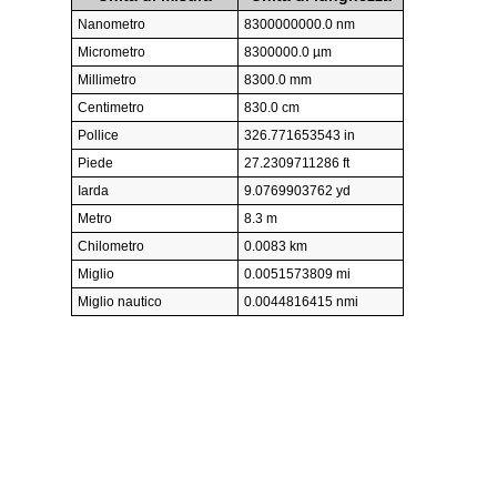
Nanometro
8300000000.0 nm
Micrometro
8300000.0 µm
Millimetro
8300.0 mm
Centimetro
830.0 cm
Pollice
326.771653543 in
Piede
27.2309711286 ft
Iarda
9.0769903762 yd
Metro
8.3 m
Chilometro
0.0083 km
Miglio
0.0051573809 mi
Miglio nautico
0.0044816415 nmi