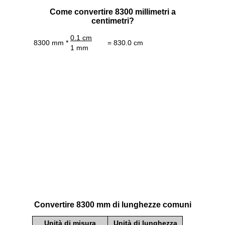
Come convertire 8300 millimetri a
centimetri?
0.1 cm
8300 mm *
= 830.0 cm
1 mm
Convertire 8300 mm di lunghezze comuni
Unità di misura
Unità di lunghezza