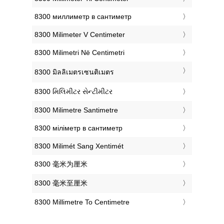
‎8300 миллиметр в сантиметр
‎8300 Milimeter V Centimeter
‎8300 Milimetri Në Centimetri
‎8300 มิลลิเมตรเซนติเมตร
‎8300 મિલિમીટર સેન્ટીમીટર
‎8300 Milimetre Santimetre
‎8300 міліметр в сантиметр
‎8300 Milimét Sang Xentimét
‎8300 毫米为厘米
‎8300 毫米至厘米
‎8300 Millimetre To Centimetre