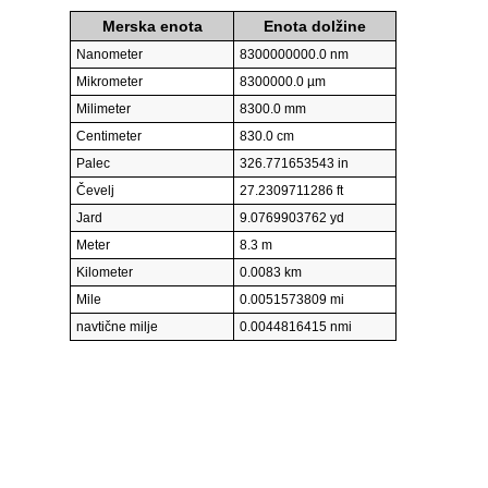
Merska enota
Enota dolžine
Nanometer
8300000000.0 nm
Mikrometer
8300000.0 µm
Milimeter
8300.0 mm
Centimeter
830.0 cm
Palec
326.771653543 in
Čevelj
27.2309711286 ft
Jard
9.0769903762 yd
Meter
8.3 m
Kilometer
0.0083 km
Mile
0.0051573809 mi
navtične milje
0.0044816415 nmi