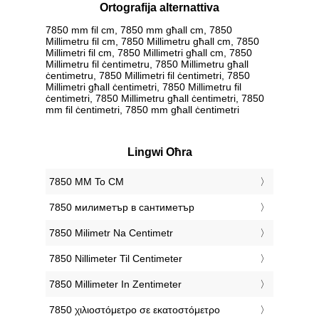
Ortografija alternattiva
7850 mm fil cm, 7850 mm għall cm, 7850
Millimetru fil cm, 7850 Millimetru għall cm, 7850
Millimetri fil cm, 7850 Millimetri għall cm, 7850
Millimetru fil ċentimetru, 7850 Millimetru għall
ċentimetru, 7850 Millimetri fil ċentimetri, 7850
Millimetri għall ċentimetri, 7850 Millimetru fil
ċentimetri, 7850 Millimetru għall ċentimetri, 7850
mm fil ċentimetri, 7850 mm għall ċentimetri
Lingwi Oħra
‎7850 MM To CM
‎7850 милиметър в сантиметър
‎7850 Milimetr Na Centimetr
‎7850 Nillimeter Til Centimeter
‎7850 Millimeter In Zentimeter
‎7850 χιλιοστόμετρο σε εκατοστόμετρο