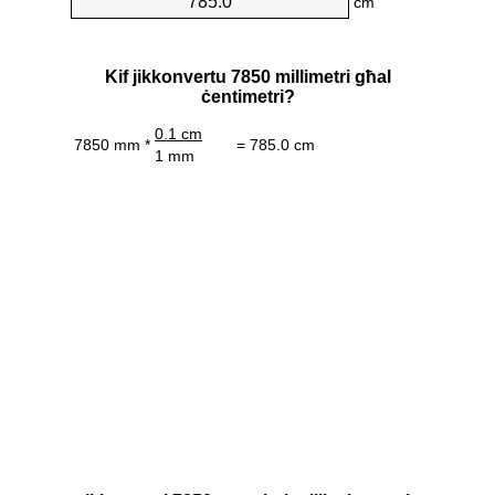
cm
Kif jikkonvertu 7850 millimetri għal
ċentimetri?
0.1 cm
7850 mm *
= 785.0 cm
1 mm