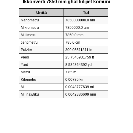
Ikkonverti 7850 mm għal tulijiet komuni
Unità
Tul
Nanometru
7850000000.0 nm
Mikrometru
7850000.0 µm
Millimetru
7850.0 mm
ċentimetru
785.0 cm
Pulzier
309.05511811 in
Piedi
25.7545931759 ft
Yard
8.584864392 yd
Metru
7.85 m
Kilometru
0.00785 km
Mil
0.0048777639 mi
Mil nawtiku
0.0042386609 nmi