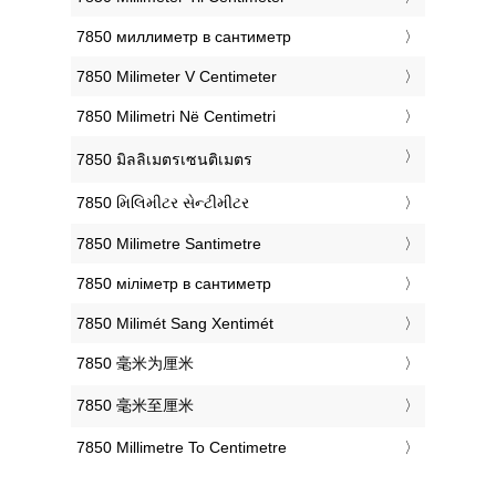
‎7850 миллиметр в сантиметр
‎7850 Milimeter V Centimeter
‎7850 Milimetri Në Centimetri
‎7850 มิลลิเมตรเซนติเมตร
‎7850 મિલિમીટર સેન્ટીમીટર
‎7850 Milimetre Santimetre
‎7850 міліметр в сантиметр
‎7850 Milimét Sang Xentimét
‎7850 毫米为厘米
‎7850 毫米至厘米
‎7850 Millimetre To Centimetre