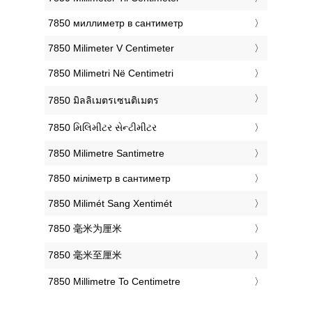
‎7850 миллиметр в сантиметр
‎7850 Milimeter V Centimeter
‎7850 Milimetri Në Centimetri
‎7850 มิลลิเมตรเซนติเมตร
‎7850 મિલિમીટર સેન્ટીમીટર
‎7850 Milimetre Santimetre
‎7850 міліметр в сантиметр
‎7850 Milimét Sang Xentimét
‎7850 毫米为厘米
‎7850 毫米至厘米
‎7850 Millimetre To Centimetre