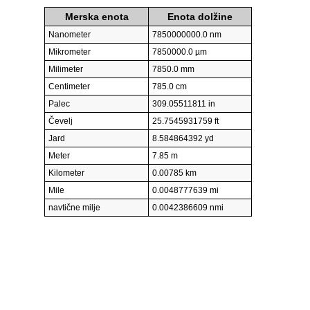
Merska enota
Enota dolžine
Nanometer
7850000000.0 nm
Mikrometer
7850000.0 µm
Milimeter
7850.0 mm
Centimeter
785.0 cm
Palec
309.05511811 in
Čevelj
25.7545931759 ft
Jard
8.584864392 yd
Meter
7.85 m
Kilometer
0.00785 km
Mile
0.0048777639 mi
navtične milje
0.0042386609 nmi