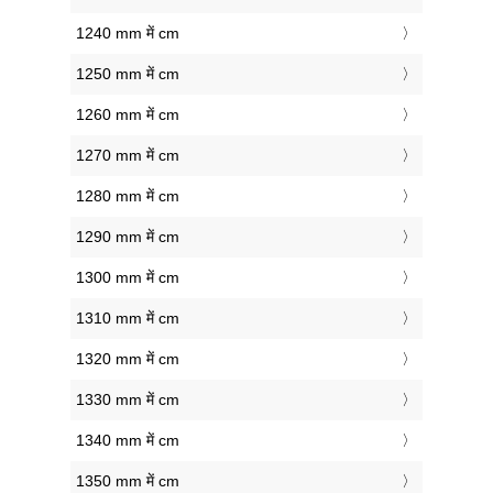
1240 mm में cm
1250 mm में cm
1260 mm में cm
1270 mm में cm
1280 mm में cm
1290 mm में cm
1300 mm में cm
1310 mm में cm
1320 mm में cm
1330 mm में cm
1340 mm में cm
1350 mm में cm