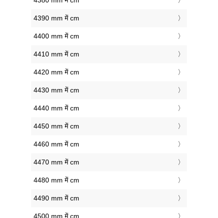
4380 mm में cm
4390 mm में cm
4400 mm में cm
4410 mm में cm
4420 mm में cm
4430 mm में cm
4440 mm में cm
4450 mm में cm
4460 mm में cm
4470 mm में cm
4480 mm में cm
4490 mm में cm
4500 mm में cm