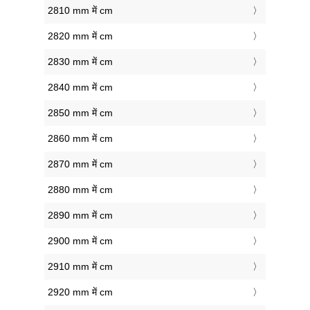
2810 mm में cm
2820 mm में cm
2830 mm में cm
2840 mm में cm
2850 mm में cm
2860 mm में cm
2870 mm में cm
2880 mm में cm
2890 mm में cm
2900 mm में cm
2910 mm में cm
2920 mm में cm