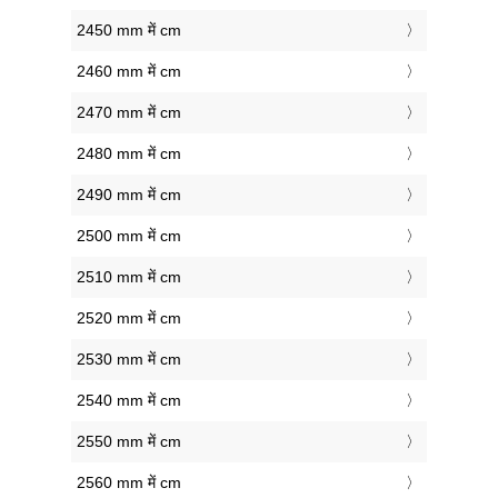
2450 mm में cm
2460 mm में cm
2470 mm में cm
2480 mm में cm
2490 mm में cm
2500 mm में cm
2510 mm में cm
2520 mm में cm
2530 mm में cm
2540 mm में cm
2550 mm में cm
2560 mm में cm