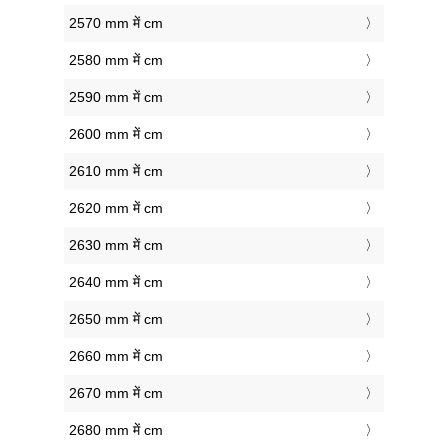
2570 mm में cm
2580 mm में cm
2590 mm में cm
2600 mm में cm
2610 mm में cm
2620 mm में cm
2630 mm में cm
2640 mm में cm
2650 mm में cm
2660 mm में cm
2670 mm में cm
2680 mm में cm