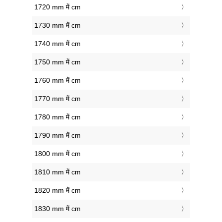
1720 mm में cm
1730 mm में cm
1740 mm में cm
1750 mm में cm
1760 mm में cm
1770 mm में cm
1780 mm में cm
1790 mm में cm
1800 mm में cm
1810 mm में cm
1820 mm में cm
1830 mm में cm