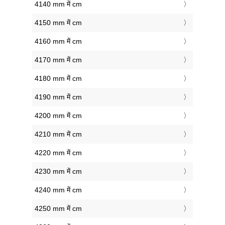
4140 mm में cm
4150 mm में cm
4160 mm में cm
4170 mm में cm
4180 mm में cm
4190 mm में cm
4200 mm में cm
4210 mm में cm
4220 mm में cm
4230 mm में cm
4240 mm में cm
4250 mm में cm