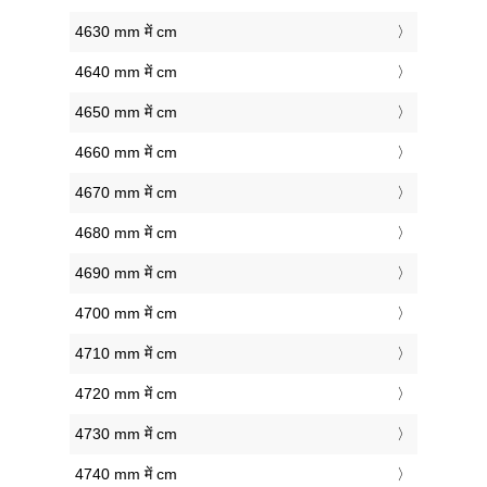
4630 mm में cm
4640 mm में cm
4650 mm में cm
4660 mm में cm
4670 mm में cm
4680 mm में cm
4690 mm में cm
4700 mm में cm
4710 mm में cm
4720 mm में cm
4730 mm में cm
4740 mm में cm