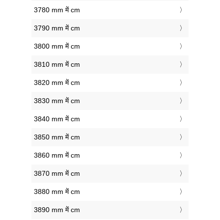
3780 mm में cm
3790 mm में cm
3800 mm में cm
3810 mm में cm
3820 mm में cm
3830 mm में cm
3840 mm में cm
3850 mm में cm
3860 mm में cm
3870 mm में cm
3880 mm में cm
3890 mm में cm