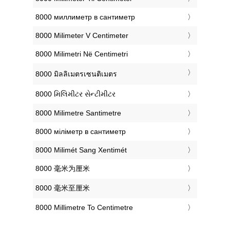
‎8000 миллиметр в сантиметр
‎8000 Milimeter V Centimeter
‎8000 Milimetri Në Centimetri
‎8000 มิลลิเมตรเซนติเมตร
‎8000 મિલિમીટર સેન્ટીમીટર
‎8000 Milimetre Santimetre
‎8000 міліметр в сантиметр
‎8000 Milimét Sang Xentimét
‎8000 毫米为厘米
‎8000 毫米至厘米
‎8000 Millimetre To Centimetre