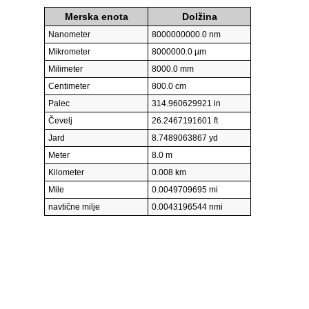
Merska enota
Dolžina
Nanometer
8000000000.0 nm
Mikrometer
8000000.0 µm
Milimeter
8000.0 mm
Centimeter
800.0 cm
Palec
314.960629921 in
Čevelj
26.2467191601 ft
Jard
8.7489063867 yd
Meter
8.0 m
Kilometer
0.008 km
Mile
0.0049709695 mi
navtične milje
0.0043196544 nmi