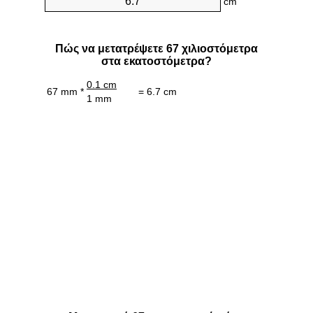
cm
Πώς να μετατρέψετε 67 χιλιοστόμετρα
στα εκατοστόμετρα?
0.1 cm
67 mm *
= 6.7 cm
1 mm