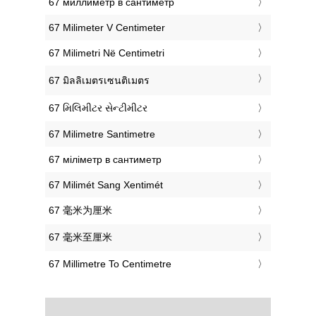
‎67 миллиметр в сантиметр
‎67 Milimeter V Centimeter
‎67 Milimetri Në Centimetri
‎67 มิลลิเมตรเซนติเมตร
‎67 મિલિમીટર સેન્ટીમીટર
‎67 Milimetre Santimetre
‎67 міліметр в сантиметр
‎67 Milimét Sang Xentimét
‎67 毫米为厘米
‎67 毫米至厘米
‎67 Millimetre To Centimetre