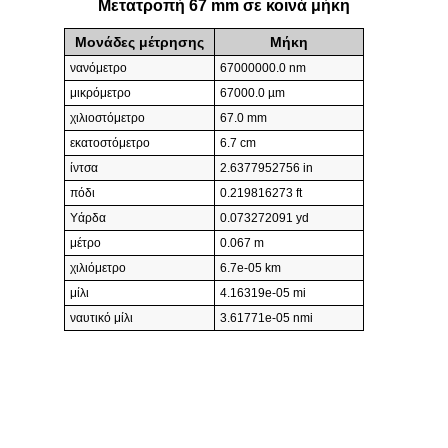
Μετατροπή 67 mm σε κοινά μήκη
Μονάδες μέτρησης
Μήκη
νανόμετρο
67000000.0 nm
μικρόμετρο
67000.0 µm
χιλιοστόμετρο
67.0 mm
εκατοστόμετρο
6.7 cm
ίντσα
2.6377952756 in
πόδι
0.219816273 ft
Υάρδα
0.073272091 yd
μέτρο
0.067 m
χιλιόμετρο
6.7e-05 km
μίλι
4.16319e-05 mi
ναυτικό μίλι
3.61771e-05 nmi