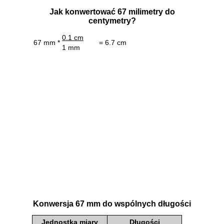
Jak konwertować 67 milimetry do
centymetry?
0.1 cm
67 mm *
= 6.7 cm
1 mm
Konwersja 67 mm do wspólnych długości
Jednostka miary
Długości