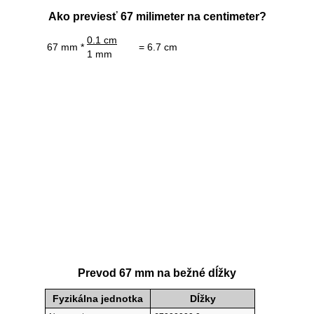
Ako previesť 67 milimeter na centimeter?
0.1 cm
67 mm *
= 6.7 cm
1 mm
Prevod 67 mm na bežné dĺžky
Fyzikálna jednotka
Dĺžky