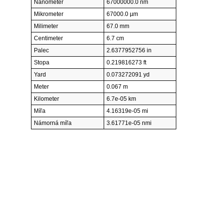
Nanometer
67000000.0 nm
Mikrometer
67000.0 µm
Milimeter
67.0 mm
Centimeter
6.7 cm
Palec
2.6377952756 in
Stopa
0.219816273 ft
Yard
0.073272091 yd
Meter
0.067 m
Kilometer
6.7e-05 km
Míľa
4.16319e-05 mi
Námorná míľa
3.61771e-05 nmi