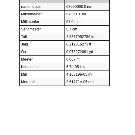
nanomeeter
67000000.0 nm
Mikromeeter
67000.0 µm
Millimeeter
67.0 mm
Sentimeeter
6.7 cm
Toll
2.6377952756 in
Jalg
0.219816273 ft
Õu
0.073272091 yd
Meeter
0.067 m
Kilomeeter
6.7e-05 km
Miil
4.16319e-05 mi
Meremiil
3.61771e-05 nmi