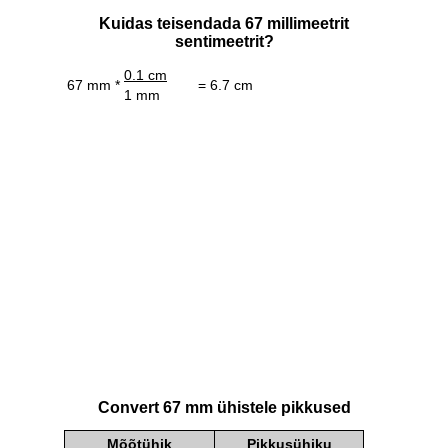
Kuidas teisendada 67 millimeetrit
sentimeetrit?
0.1 cm
67 mm *
= 6.7 cm
1 mm
Convert 67 mm ühistele pikkused
Mõõtühik
Pikkusühiku