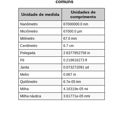
comuns
Unidades de
Unidade de medida
comprimento
Nanômetro
67000000.0 nm
Micrômetro
67000.0 µm
Milímetro
67.0 mm
Centímetro
6.7 cm
Polegada
2.6377952756 in
Pé
0.219816273 ft
Jarda
0.073272091 yd
Metro
0.067 m
Quilômetro
6.7e-05 km
Milha
4.16319e-05 mi
Milha náutica
3.61771e-05 nmi