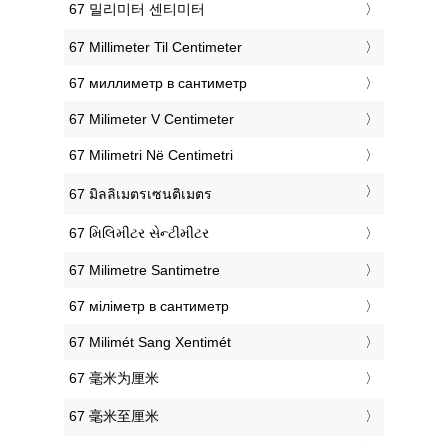
‎67 밀리미터 센티미터
‎67 Millimeter Til Centimeter
‎67 миллиметр в сантиметр
‎67 Milimeter V Centimeter
‎67 Milimetri Në Centimetri
‎67 มิลลิเมตรเซนติเมตร
‎67 મિલિમીટર સેન્ટીમીટર
‎67 Milimetre Santimetre
‎67 міліметр в сантиметр
‎67 Milimét Sang Xentimét
‎67 毫米为厘米
‎67 毫米至厘米