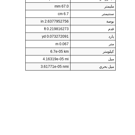
مليمتر
67.0 mm
سنتيمتر
6.7 cm
بوصة
2.6377952756 in
قدم
0.219816273 ft
يارد
0.073272091 yd
متر
0.067 m
كيلومتر
6.7e-05 km
ميل
4.16319e-05 mi
ميل بحري
3.61771e-05 nmi