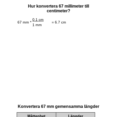
Hur konvertera 67 millimeter till
centimeter?
0.1 cm
67 mm *
= 6.7 cm
1 mm
Konvertera 67 mm gemensamma längder
Måttenhet
Längder