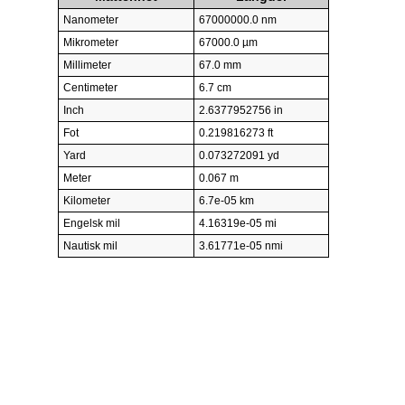
Nanometer
67000000.0 nm
Mikrometer
67000.0 µm
Millimeter
67.0 mm
Centimeter
6.7 cm
Inch
2.6377952756 in
Fot
0.219816273 ft
Yard
0.073272091 yd
Meter
0.067 m
Kilometer
6.7e-05 km
Engelsk mil
4.16319e-05 mi
Nautisk mil
3.61771e-05 nmi